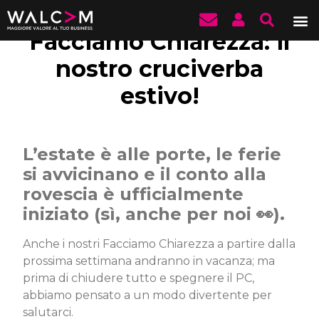
Facciamo Chiarezza: il
nostro cruciverba
estivo!
L’estate è alle porte, le ferie
si avvicinano e il conto alla
rovescia è ufficialmente
iniziato (sì, anche per noi 👀).
Anche i nostri Facciamo Chiarezza a partire dalla
prossima settimana andranno in vacanza; ma
prima di chiudere tutto e spegnere il PC,
abbiamo pensato a un modo divertente per
salutarci.