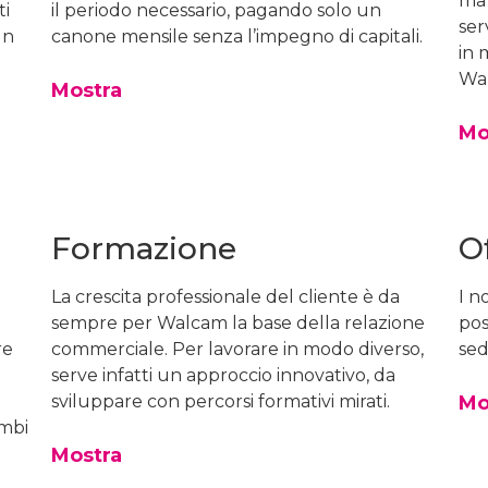
ma 
ti
il periodo necessario, pagando solo un
ser
un
canone mensile senza l’impegno di capitali.
in 
Wa
Mostra
Mo
Formazione
O
La crescita professionale del cliente è da
I n
sempre per Walcam la base della relazione
pos
re
commerciale. Per lavorare in modo diverso,
sed
serve infatti un approccio innovativo, da
sviluppare con percorsi formativi mirati.
Mo
ambi
Mostra