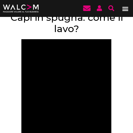
Capi in spugna: come li
lavo?