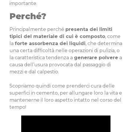
importante.
Perché?
Principalmente perché
presenta dei limiti
tipici del materiale di cui è composto
, come
la
forte assorbenza dei liquidi
, che determina
una certa difficoltà nelle operazioni di pulizia, o
la caratteristica tendenza a
generare polvere
a
causa dell’usura provocata dal passaggio di
mezzi e dal calpestio.
Scopriamo quindi come prenderci cura delle
superfici in cemento, per allungare loro la vita e
mantenerne il loro aspetto intatto nel corso del
tempo!