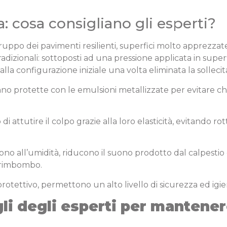
 cosa consigliano gli esperti?
po dei pavimenti resilienti, superfici molto apprezzate
 tradizionali: sottoposti ad una pressione applicata in sup
i alla configurazione iniziale una volta eliminata la sollec
vanno protette con le emulsioni metallizzate per evitare ch
di attutire il colpo grazie alla loro elasticità, evitando r
ono all’umidità, riducono il suono prodotto dal calpesti
l rimbombo.
protettivo, permettono un alto livello di sicurezza ed igie
gli degli esperti per mantene