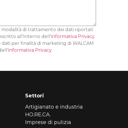
 modalità di trattamento dei dati riportati
ritto all'interno dell'
informativa Privacy
 dati per finalità di marketing di WALCAM
ell'
informativa Privacy
Settori
Artigianato e industria
HO.RE.CA.
Imprese di pulizia