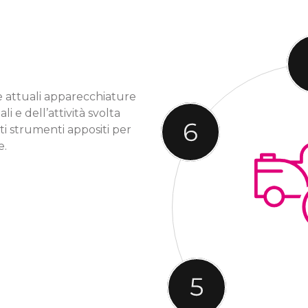
e attuali apparecchiature
li e dell’attività svolta
ti strumenti appositi per
e.