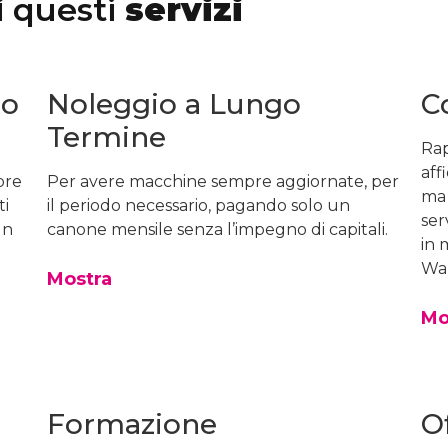
i
questi
servizi
io
Noleggio a Lungo
C
Termine
Rap
aff
pre
Per avere macchine sempre aggiornate, per
ma 
ti
il periodo necessario, pagando solo un
ser
un
canone mensile senza l’impegno di capitali.
in 
Wa
Mostra
Mo
Formazione
O