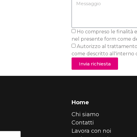
Ho compreso le finalità e
nel presente form come desc
Autorizzo al trattamento
come descritto all'interno d
Invia richiesta
Home
Chi siamo
Contatti
Lavora con noi