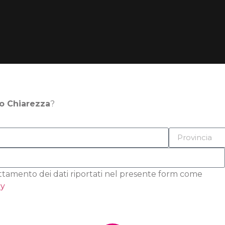
o Chiarezza
?
attamento dei dati riportati nel presente form come
cy